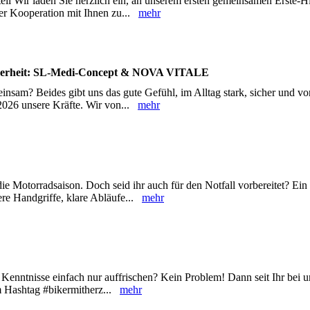
il Wir laden Sie herzlich ein, an unserem ersten gemeinsamen Erste-H
er Kooperation mit Ihnen zu...
mehr
icherheit: SL-Medi-Concept & NOVA VITALE
nsam? Beides gibt uns das gute Gefühl, im Alltag stark, sicher und vor
2026 unsere Kräfte. Wir von...
mehr
e Motorradsaison. Doch seid ihr auch für den Notfall vorbereitet? Ein
here Handgriffe, klare Abläufe...
mehr
e Kenntnisse einfach nur auffrischen? Kein Problem! Dann seit Ihr bei 
m Hashtag #bikermitherz...
mehr