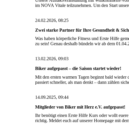
Unsere Auftaktveranstaltung mit Willkommens-Vorte
im NOVA Vitale teilzunehmen. Um den Start unser
24.02.2026, 08:25
Zwei starke Partner für Ihre Gesundheit & S
Was haben körperliche Fitness und Erste Hilfe gemei
zu sein! Genau deshalb bündeln wir ab dem 01.04.
13.02.2026, 09:03
Biker aufgepasst – die Saison startet wieder!
Mit den ersten warmen Tagen beginnt bald wieder di
passiert schneller, als man denkt – dann zählen sic
14.09.2025, 09:44
Mitglieder von Biker mit Herz e.V. aufgepasst!
Ihr benötigt einen Erste Hilfe Kurs oder wollt euer
richtig. Meldet euch auf unserer Homepage mit de